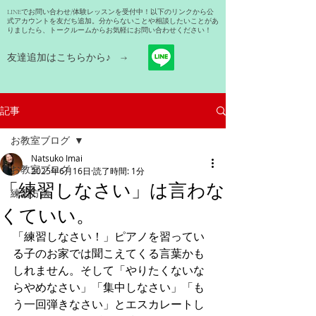
LINEでお問い合わせ/体験レッスンを受付中！以下のリンクから公
式アカウントを友だち追加。分からないことや相談したいことがあ
りましたら、トークルームからお気軽にお問い合わせください！
友達追加はこちらから​♪ →
記事
お教室ブログ
Natsuko Imai
お教室ブログ
2025年6月16日
読了時間: 1分
「練習しなさい」は言わな
練習方法
くていい。
「練習しなさい！」ピアノを習ってい
る子のお家では聞こえてくる言葉かも
しれません。そして「やりたくないな
らやめなさい」「集中しなさい」「も
う一回弾きなさい」とエスカレートし