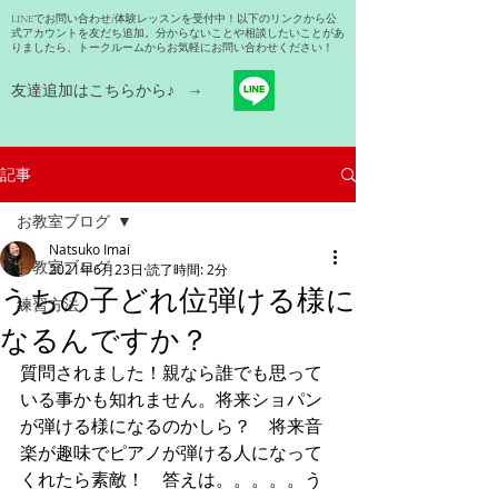
LINEでお問い合わせ/体験レッスンを受付中！以下のリンクから公
式アカウントを友だち追加。分からないことや相談したいことがあ
りましたら、トークルームからお気軽にお問い合わせください！
友達追加はこちらから​♪ →
記事
お教室ブログ
Natsuko Imai
お教室ブログ
2021年6月23日
読了時間: 2分
うちの子どれ位弾ける様に
練習方法
なるんですか？
質問されました！親なら誰でも思って
いる事かも知れません。将来ショパン
が弾ける様になるのかしら？　将来音
楽が趣味でピアノが弾ける人になって
くれたら素敵！　答えは。。。。。う