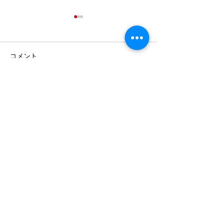
コメント
最強メンタルとは？発表
米国ギルド検定
コメントを追加…
会に向けて
ディション2026
今井音楽教室
武蔵野市境 2-2-19 武蔵境イニシャルハウス501
TEL:
0422-27-8162
natsukoimai@imaimusicstudio.com
アクセス
JR中央線/武蔵野線 武蔵境駅北口より徒歩３分
​お車、自転車でお越しの方はお手数ですが、近くの
駐車場か駐輪場をご利用ください。