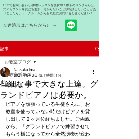
LINEでお問い合わせ/体験レッスンを受付中！以下のリンクから公
式アカウントを友だち追加。分からないことや相談したいことがあ
りましたら、トークルームからお気軽にお問い合わせください！
友達追加はこちらから​♪ →
記事
お教室ブログ
Natsuko Imai
お教室ブログ
2021年8月3日
読了時間: 1分
些細な事で大きな上達。グ
練習方法
ランドピアノは必要か。
ピアノを頑張っている生徒さんに、お
教室を使っていない時だけピアノを貸
し出して２ヶ月位経ちました。ご両親
から、「グランドピアノで練習させて
もらう様になってから全然演奏が変わ