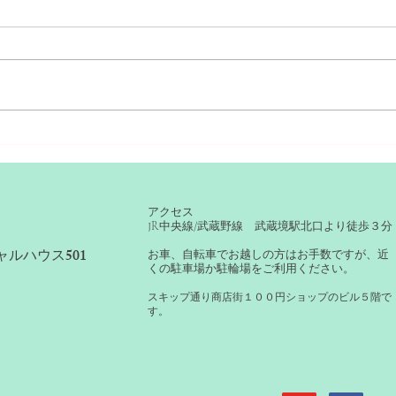
最強メンタルとは？発表会に
米国
向けて
ション
アクセス
JR中央線/武蔵野線 武蔵境駅北口より徒歩３分
ャルハウス501
​お車、自転車でお越しの方はお手数ですが、近
くの駐車場か駐輪場をご利用ください。
​スキップ通り商店街１００円ショップのビル５階で
す。