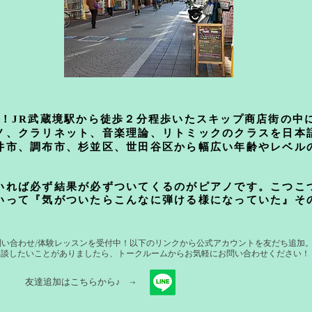
そ！JR武蔵境駅から徒歩２分程歩いたスキップ商店街の中
ノ、クラリネット、音楽理論、リトミックのクラスを日本
井市、調布市、杉並区、世田谷区から幅広い年齢やレベル
いれば必ず結果が必ずついてくるのがピアノです。こつこ
いって『気がついたらこんなに弾ける様になっていた』そ
お問い合わせ/体験レッスンを受付中！以下のリンクから公式アカウントを友だち追加
相談したいことがありましたら、トークルームからお気軽にお問い合わせください！
友達追加はこちらから​♪ →