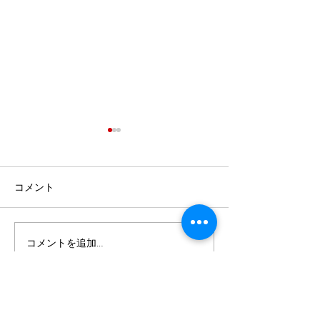
コメント
最強メンタルとは？発表
米国ギルド検定
コメントを追加…
会に向けて
ディション2026
今井音楽教室
武蔵野市境 2-2-19 武蔵境イニシャルハウス501