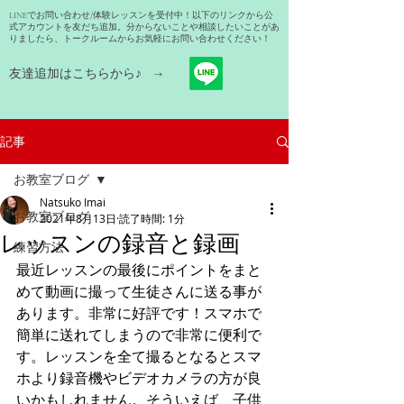
LINEでお問い合わせ/体験レッスンを受付中！以下のリンクから公
式アカウントを友だち追加。分からないことや相談したいことがあ
りましたら、トークルームからお気軽にお問い合わせください！
友達追加はこちらから​♪ →
記事
お教室ブログ
Natsuko Imai
お教室ブログ
2021年8月13日
読了時間: 1分
レッスンの録音と録画
練習方法
最近レッスンの最後にポイントをまと
めて動画に撮って生徒さんに送る事が
あります。非常に好評です！スマホで
簡単に送れてしまうので非常に便利で
す。レッスンを全て撮るとなるとスマ
ホより録音機やビデオカメラの方が良
いかもしれません。そういえば、子供