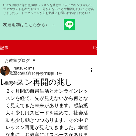
LINEでお問い合わせ/体験レッスンを受付中！以下のリンクから公
式アカウントを友だち追加。分からないことや相談したいことがあ
りましたら、トークルームからお気軽にお問い合わせください！
友達追加はこちらから​♪ →
記事
お教室ブログ
Natsuko Imai
お教室ブログ
2020年5月19日
読了時間: 1分
レッスン再開の兆し
練習方法
２ヶ月間の自粛生活とオンラインレッ
スンを経て、先が見えないから何とな
く見えてきた未来があります。感染拡
大も少しはスピードを緩めて、社会活
動も少し動きつつあります。その中で
レッスン再開が見えてきました。幸運
な事に、お教室にはスペースがありま