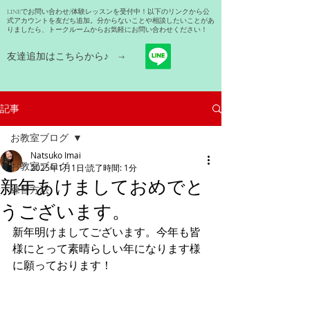
LINEでお問い合わせ/体験レッスンを受付中！以下のリンクから公
式アカウントを友だち追加。分からないことや相談したいことがあ
りましたら、トークルームからお気軽にお問い合わせください！
友達追加はこちらから​♪ →
記事
お教室ブログ
Natsuko Imai
お教室ブログ
2025年1月1日
読了時間: 1分
新年あけましておめでと
練習方法
うございます。
新年明けましてございます。今年も皆
様にとって素晴らしい年になります様
に願っております！　