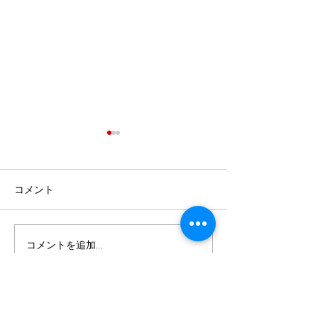
コメント
最強メンタルとは？発表
米国ギルド検定
コメントを追加…
会に向けて
ディション2026
今井音楽教室