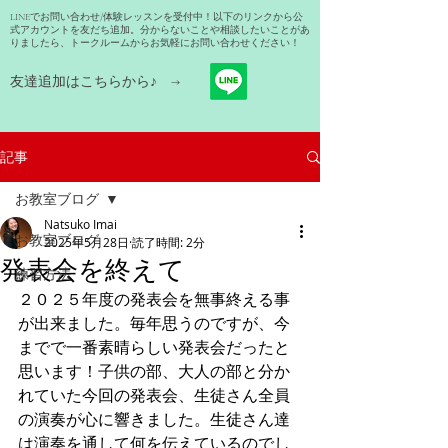
LINEでお問い合わせ/体験レッスンを受付中！以下のリンクから公
式アカウントを友だち追加。分からないことや相談したいことがあ
りましたら、トークルームからお気軽にお問い合わせください！
友達追加はこちらから​♪ →
記事
お教室ブログ
Natsuko Imai
お教室ブログ
2025年5月28日
読了時間: 2分
発表会を終えて
練習方法
２０２５年度の発表会を無事終える事
が出来ました。毎年思うのですが、今
までで一番素晴らしい発表会だったと
思います！子供の部、大人の部と分か
れていた今回の発表会、生徒さん全員
の演奏が心に響きました。生徒さん達
は演奏を通して何を伝えているのでし