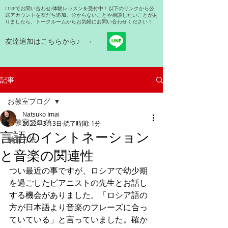
LINEでお問い合わせ/体験レッスンを受付中！以下のリンクから公
式アカウントを友だち追加。分からないことや相談したいことがあ
りましたら、トークルームからお気軽にお問い合わせください！
友達追加はこちらから​♪ →
記事
お教室ブログ
Natsuko Imai
お教室ブログ
2022年3月3日
読了時間: 1分
言語のイントネーション
練習方法
と音楽の関連性
つい最近の事ですが、ロシアで幼少期
を過ごしたピアニストの先生とお話し
する機会がありました。「ロシア語の
方が日本語より音楽のフレーズに合っ
ていている」と言っていました。確か