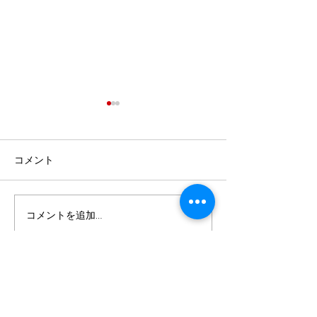
コメント
最強メンタルとは？発表
米国ギルド検定
コメントを追加…
会に向けて
ディション2026
今井音楽教室
武蔵野市境 2-2-19 武蔵境イニシャルハウス501
TEL:
0422-27-8162
natsukoimai@imaimusicstudio.com